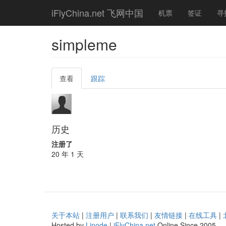
Skip
iFlyChina.net 飞网中国
机票
签证
寻
to
main
content
simpleme
Primary
查看
(active
跟踪
tabs
tab)
历史
注册了
20 年 1 天
关于本站
|
注册用户
|
联系我们
|
友情链接
|
在线工具
|
Hosted by
Linode
|
iFlyChina.net
Online Since 2005