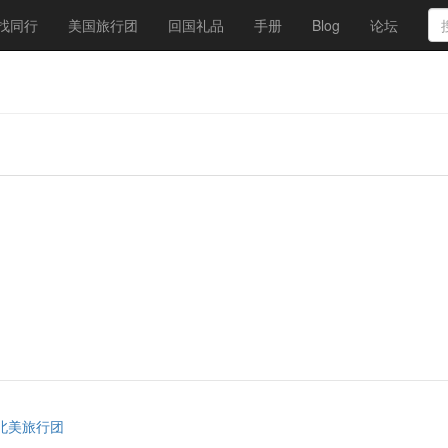
找同行
美国旅行团
回国礼品
手册
Blog
论坛
北美旅行团