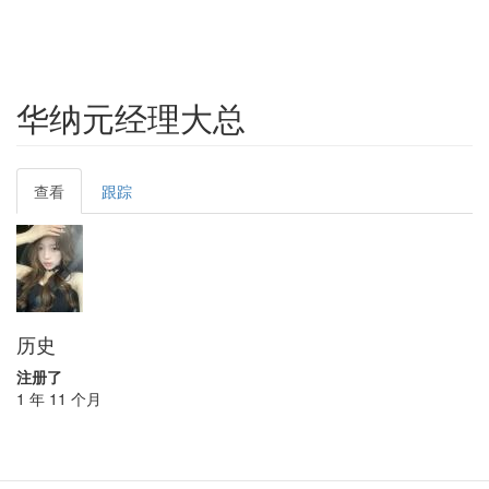
华纳元经理大总
Primary
查看
(active
跟踪
tabs
tab)
历史
注册了
1 年 11 个月