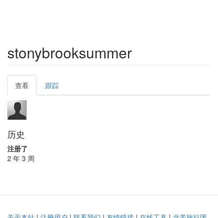
stonybrooksummer
Primary
查看
(active
跟踪
tabs
tab)
历史
注册了
2 年 3 周
关于本站
|
注册用户
|
联系我们
|
友情链接
|
在线工具
|
北美旅行团