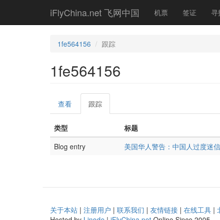
Skip
iFlyChina.net 飞网中国
机票
签证
寻
to
main
content
1fe564156
跟踪
1fe564156
Primary
查看
跟踪
(active
tabs
tab)
类型
标题
Blog entry
美国华人警告：中国人过度迷
关于本站
|
注册用户
|
联系我们
|
友情链接
|
在线工具
|
Hosted by
Linode
|
iFlyChina.net
Online Since 2005