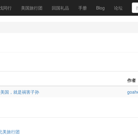
找同行
美国旅行团
回国礼品
手册
Blog
论坛
作者
信美国，就是祸害子孙
goah
北美旅行团