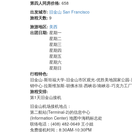
第四人同房价格:
658
出发城市:
旧金山 San Francisco
旅程天数:
9
旅游地区:
美西
出团日期:
星期一
星期二
星期三
星期四
星期五
星期六
星期日
行程特色:
旧金山-斯坦福大学-旧金山市区观光-优胜美地国家公园-
销中心-拉斯维加斯-胡佛水坝-西峡谷/南峡谷-巧克力工
旅程安排:
第1天旧金山接机
旧金山机场接机地点：
第二航站(Terminal-2)的信息中心
(Information Center) 地图中海鸥标志处
联络电话：(408) 482-0649 王小姐
免费接机时间：8:30AM-10:30PM