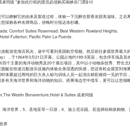
马戏酒店) 或者同级 *参加此行程的团员必须购买南峡谷门票$10
您可以瞭解它的由来及製造过程，体验一下沉醉在那香浓甜美滋味。之后
任您採购各种名牌商品，傍晚时分抵达洛杉磯。
da; Comfort Suites Rosemead; Best Western Rowland Heights.
el Fullerton; Pacific Palm La Puente.
坐游船游览海滨风光，途中可看到美国航空母舰。然后前往参观世界最大
Bay），于1964年3月21日开幕。公园占地约189.5英亩，包含停车场及
有四个主要的海洋动物秀及20个展出项目，其中以小动物杂技秀、野生北
皮圆艇在快速沉船游乐设施内体验全身湿透的快感，您还有机会观赏到海
同时体重超过两吨的巨大杀人鲸与训练人员一起演出精彩难得一见的节目
很多有关海洋世界和海洋动物的知识。搭乘海边空中缆车，更可以让您领
ier,The Westin Bonaventure,Hotel & Suites 或者同级
4、海洋世界，5、圣地亚哥一日游，6、迪士尼乐园。若选择棕榈泉购物、
洋世界