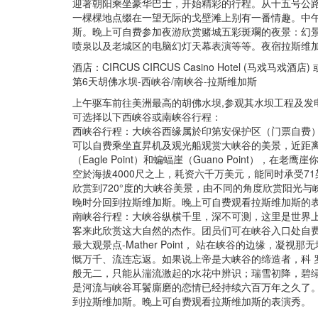
迎著朝阳乘坐豪华巴士，开始精彩的行程。从十五号公
一棵棵地点缀在一望无际的戈壁滩上别有一番情趣。中
斯。晚上可自费参加夜游欣赏赌城五彩斑斕的夜景：幻
喷泉以及老城区的电脑幻灯天幕表演等等。夜宿拉斯维
酒店：CIRCUS CIRCUS Casino Hotel (马戏马戏酒店
第6天胡佛水坝-西峡谷/南峡谷-拉斯维加斯
上午驱车前往美洲最高的胡佛水坝,参观其水坝工程及发
可选择以下西峡谷或南峡谷行程：
西峡谷行程：大峡谷西缘属於印第安保护区（门票自费），
可以自费乘坐直昇机及观光船观赏大峡谷的美景，近距
（Eagle Point）和蝙蝠崖（Guano Point），
空於海拔4000尺之上，耗资六千万美元，能同时承受7
欣赏到720°度的大峡谷美景，由不同的角度欣赏阳光
晚时分回到拉斯维加斯。晚上可自费观看拉斯维加斯的表
南峡谷行程：大峡谷纵横千里，深不可测，这里是世界
客来此欣赏这大自然的杰作。团员们可在峡谷入口处自费
最大观景点-Mather Point， 站在峡谷的边缘
慨万千、流连忘返。如果说上帝是大峡谷的缔造者，科 
般无二，只能从湍流激起的水花中辨识；瑞雪初降，碧绿
是河流与峡谷耳鬢廝磨的恋情已经持续六百万年之久了。
到拉斯维加斯。晚上可自费观看拉斯维加斯的表演秀。