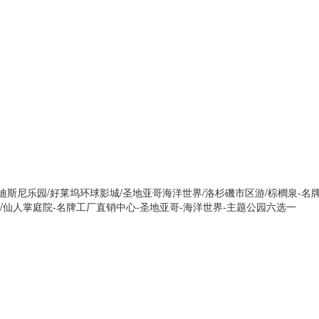
迪斯尼乐园/好莱坞环球影城/圣地亚哥海洋世界/洛杉磯市区游/棕櫚泉-名
厂/仙人掌庭院-名牌工厂直销中心-圣地亚哥-海洋世界-主题公园六选一