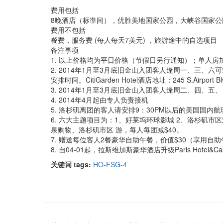
费用包括
8晚酒店（标準间），优胜美地国家公园，大峡谷国家
费用不包括
餐费，服务费 (每人每天7美元) ，旅游途中的自选项目
备注事项
1. 以上价格均为平日价格（节假日另行通知）；单人房加
2. 2014年1月至3月底旧金山入团客人逢周一、三、六可乘
安排时间。CitiGarden Hotel酒店地址：245 S.Airport Blvd,
3. 2014年1月至3月底旧金山入团客人逢周二、四、
4. 2014年4月起由专人负责接机
5. 洛杉矶离团的客人请安排9：30PM以后的美国国内航
6. 六大主题项目为：1、好莱坞环球影城 2、洛杉矶市区
泉购物、洛杉矶市区 游，每人每团减$40。
7. 赠送每位客人2餐豪华自助午餐，价值$30（享用自
8. 自04-01起，拉斯维加斯豪华酒店升级Paris Hotel
关键词 tags:
HO-FSG-4