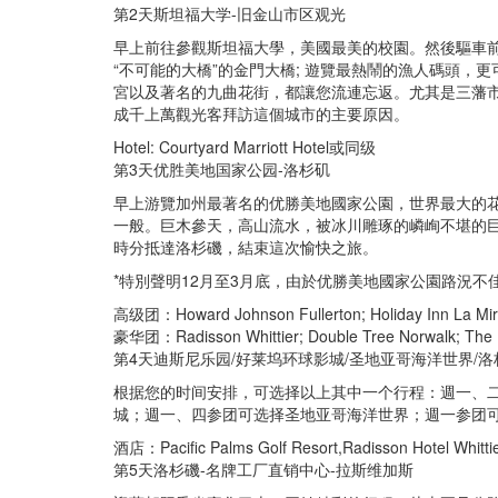
第2天斯坦福大学-旧金山市区观光
早上前往參觀斯坦福大學，美國最美的校園。然後驅車前
“不可能的大橋”的金門大橋; 遊覽最熱鬧的漁人碼頭，
宮以及著名的九曲花街，都讓您流連忘返。尤其是三藩
成千上萬觀光客拜訪這個城市的主要原因。
Hotel: Courtyard Marriott Hotel或同级
第3天优胜美地国家公园-洛杉矶
早上游覽加州最著名的优勝美地國家公園，世界最大的
一般。巨木參天，高山流水，被冰川雕琢的嶙峋不堪的
時分抵達洛杉磯，結束這次愉快之旅。
*特別聲明12月至3月底，由於优勝美地國家公園路況
高级团：Howard Johnson Fullerton; Holiday Inn La Mira
豪华团：Radisson Whittier; Double Tree Norwalk; The Hot
第4天迪斯尼乐园/好莱坞环球影城/圣地亚哥海洋世界/洛
根据您的时间安排，可选择以上其中一个行程：週一、
城；週一、四参团可选择圣地亚哥海洋世界；週一参团
酒店：Pacific Palms Golf Resort,Radisson Hotel Whitt
第5天洛杉磯-名牌工厂直销中心-拉斯维加斯