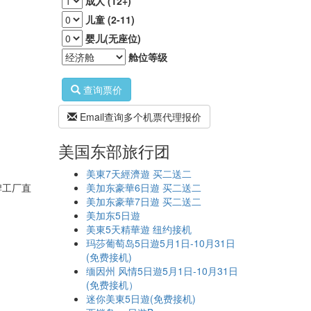
成人 (12+)
儿童 (2-11)
婴儿(无座位)
舱位等级
查询票价
Email查询多个机票代理报价
美国东部旅行团
美東7天經濟遊 买二送二
牌工厂直
美加东豪華6日遊 买二送二
美加东豪華7日遊 买二送二
美加东5日遊
美東5天精華遊 纽约接机
玛莎葡萄岛5日遊5月1日-10月31日
(免费接机)
缅因州 风情5日遊5月1日-10月31日
(免费接机）
迷你美東5日遊(免费接机)