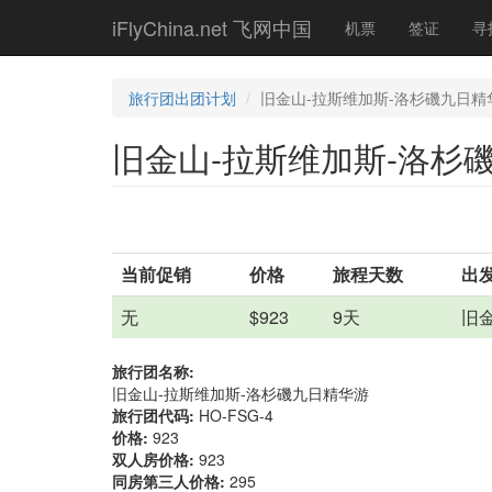
Skip
iFlyChina.net 飞网中国
机票
签证
寻
to
main
content
旅行团出团计划
旧金山-拉斯维加斯-洛杉磯九日精
旧金山-拉斯维加斯-洛杉
当前促销
价格
旅程天数
出
无
$923
9天
旧金山
旅行团名称:
旧金山-拉斯维加斯-洛杉磯九日精华游
旅行团代码:
HO-FSG-4
价格:
923
双人房价格:
923
同房第三人价格:
295