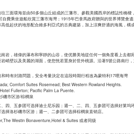
往三面環海並由50多個山丘組成的三藩市。參觀美國西岸的標誌性橋樑
更可自費乘坐遊船欣賞三藩市海灣；1915年巴拿馬政府贈與的世界博覽會
市高低起伏的地形配合維多利亞式的古典建築，加上涼爽舒適的海風，構
花崗岩，雄偉的瀑布和寧靜的山谷，使优勝美地從任何一個角度看上去都
巨岩峭壁以及美麗的湖面，使您恍若置身於世外桃源。沿著5號公路南行，
不佳和時有封路問題，安全考量決定在這段時期行程改為蒙特利17哩海灣
da; Comfort Suites Rosemead; Best Western Rowland Heights.
el Fullerton; Pacific Palm La Puente.
杉磯市区游/棕櫚泉
二、四、五参团可选择迪士尼乐园；週一、二、四、五参团可选择好莱坞
可选择洛杉磯市区游；週一、二参团可选择棕櫚泉直销店。
ier,The Westin Bonaventure,Hotel & Suites 或者同级