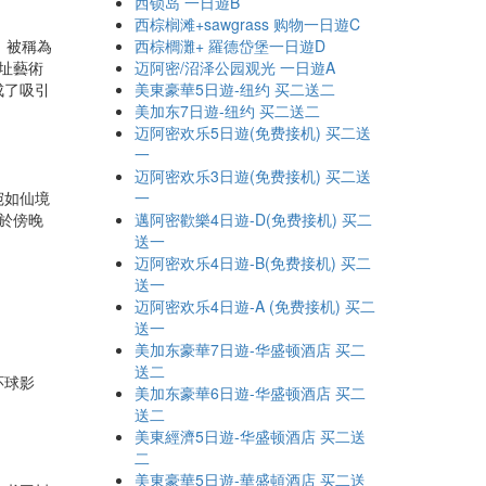
西锁岛 一日遊B
西棕榈滩+sawgrass 购物一日遊C
，被稱為
西棕櫚灘+ 羅德岱堡一日遊D
遺址藝術
迈阿密/沼泽公园观光 一日遊A
成了吸引
美東豪華5日遊-纽约 买二送二
美加东7日遊-纽约 买二送二
迈阿密欢乐5日遊(免费接机) 买二送
一
迈阿密欢乐3日遊(免费接机) 买二送
宛如仙境
一
於傍晚
邁阿密歡樂4日遊-D(免费接机) 买二
送一
迈阿密欢乐4日遊-B(免费接机) 买二
送一
迈阿密欢乐4日遊-A (免费接机) 买二
送一
美加东豪華7日遊-华盛顿酒店 买二
送二
环球影
美加东豪華6日遊-华盛顿酒店 买二
送二
美東經濟5日遊-华盛顿酒店 买二送
二
美東豪華5日遊-華盛頓酒店 买二送