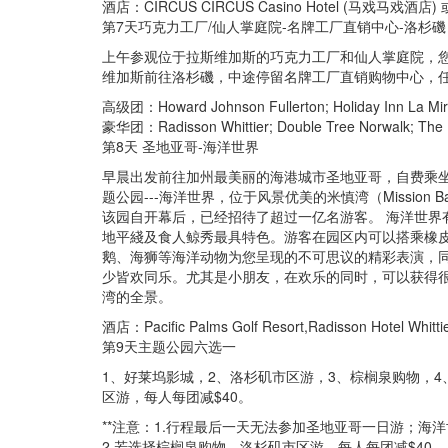
酒店：CIRCUS CIRCUS Casino Hotel (马戏
第7天巧克力工厂/仙人掌庭院-名牌工厂直销中心-洛杉磯
上午参观位于拉斯维加斯的巧克力工厂和仙人掌庭院，
维加斯前往洛杉磯，中途停留名牌工厂直销购物中心，
高级团：Howard Johnson Fullerton; Holiday Inn La Mira
豪华团：Radisson Whittier; Double Tree Norwalk; The Hot
第8天 圣地亚哥-海洋世界
早晨出发前往加州最美丽的海港城市圣地亚哥，自费乘
题公园---海洋世界，位于风景优美的米慎湾（Mission 
该园自开幕后，已经招待了超过一亿名游客。 海洋世界
地平綫及食人鲸秀最具特色。游客在园区内可以搭乘橡
鹅、海狮等海洋动物为您呈现的不可思议的精彩表演，
少皆欢同乐。尤其是小朋友，在欢乐的同时，可以获得
湾的全景。
酒店：Pacific Palms Golf Resort,Radisson Hotel Whitt
第9天主题公园六选一
1、好莱坞影城，2、洛杉矶市区游，3、棕榈泉购物，
区游，每人每团减$40。
**注意：1.行程最后一天无法参加圣地亚哥一日游；海
2.若选择棕榈泉购物、洛杉矶市区游，每人每团减$40。