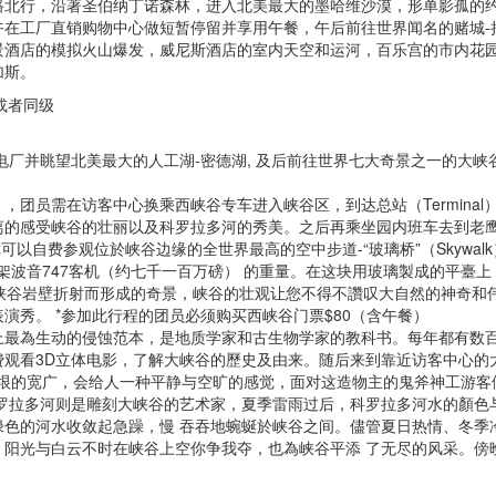
路北行，沿著圣伯纳丁诺森林，进入北美最大的墨哈维沙漠，形单影孤的
午在工厂直销购物中心做短暂停留并享用午餐，午后前往世界闻名的赌城-
景酒店的模拟火山爆发，威尼斯酒店的室内天空和运河，百乐宫的市内花
加斯。
) 或者同级
电厂并眺望北美最大的人工湖-密德湖, 及后前往世界七大奇景之一的大峡
团员需在访客中心换乘西峡谷专车进入峡谷区，到达总站（Terminal
离的感受峡谷的壮丽以及科罗拉多河的秀美。之后再乘坐园内班车去到老
在老鹰崖你可以自费参观位於峡谷边缘的全世界最高的空中步道-“玻璃桥”（Skywal
1架波音747客机（约七千一百万磅） 的重量。在这块用玻璃製成的平臺上
与峡谷岩壁折射而形成的奇景，峡谷的壮观让您不得不讚叹大自然的神奇和
演秀。 *参加此行程的团员必须购买西峡谷门票$80（含午餐）
上最為生动的侵蚀范本，是地质学家和古生物学家的教科书。每年都有数
观看3D立体电影，了解大峡谷的歷史及由来。随后来到靠近访客中心的
，凝视那无垠的宽广，会给人一种平静与空旷的感觉，面对这造物主的鬼斧神工游
罗拉多河则是雕刻大峡谷的艺术家，夏季雷雨过后，科罗拉多河水的顏色
色的河水收敛起急躁，慢 吞吞地蜿蜒於峡谷之间。儘管夏日热情、冬季
阳光与白云不时在峡谷上空你争我夺，也為峡谷平添 了无尽的风采。傍