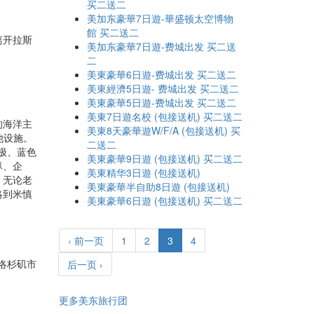
买二送二
美加东豪華7日遊-華盛顿太空博物
館 买二送二
离开拉斯
美加东豪華7日遊-费城出发 买二送
二
美東豪華6日遊-费城出发 买二送二
美東經濟5日遊- 费城出发 买二送二
美東豪華5日遊-费城出发 买二送二
美東7日遊名校 (包接送机) 买二送二
的海洋主
美東8天豪華遊W/F/A (包接送机) 买
其他设施。
二送二
极、蓝色
美東豪華9日遊 (包接送机) 买二送二
豚、企
美東精华3日遊 (包接送机)
，无论老
美東豪華半自助8日遊 (包接送机)
略到米慎
美東豪華6日遊 (包接送机) 买二送二
‹ 前一页
1
2
3
4
洛杉矶市
后一页 ›
更多美东旅行团