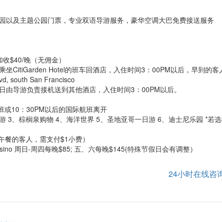
公园以及主题公园门票，专业双语导游服务，豪华空调大巴免费接送服务
收$40/晚（无佣金）
坐CitiGarden Hotel的班车回酒店，入住时间3：00PM以后，早到的
 south San Francisco
五、日由导游负责接机送到其他酒店，入住时间3：00PM以后。
班或10：30PM以后的国际航班离开
游 3、棕榈泉购物 4、海洋世界 5、圣地亚哥一日游 6、迪士尼乐园 *若
助午餐的客人，需支付$1小费）
&Casino 周日-周四每晚$85; 五、六每晚$145(特殊节假日会有调整）
24小时在线咨