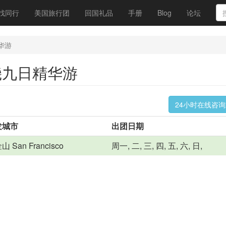
找同行
美国旅行团
回国礼品
手册
Blog
论坛
华游
磯九日精华游
24小时在线咨
发城市
出团日期
 San Francisco
周一, 二, 三, 四, 五, 六, 日,