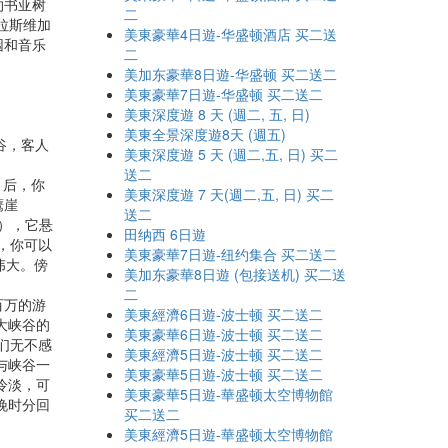
约书亚树
二
拉斯维加
美東豪華4日遊-华盛顿酒店 买二送
园和音乐
二
美加东豪華8日遊-华盛顿 买二送二
美東豪華7日遊-华盛顿 买二送二
美東深度遊 8 天 (週二, 五, 日)
美東全景深度遊8天 (週五)
谷，客人
美東深度遊 5 天 (週二,五, 日) 买二
送二
）后，你
美東深度遊 7 天(週二,五, 日) 买二
鹰崖
送二
k），它悬
田纳西 6日遊
，你可以
美東豪華7日遊-纽约集合 买二送二
伟大。傍
美加东豪華8日遊 (包接送机) 买二送
二
百万的游
美東經濟6日遊-波士顿 买二送二
大峡谷的
美東豪華6日遊-波士顿 买二送二
客们无不感
美東經濟5日遊-波士顿 买二送二
与峡谷一
美東豪華5日遊-波士顿 买二送二
冷淡，可
美東豪華5日遊-華盛顿太空博物館
晚时分回
买二送二
美東經濟5日遊-華盛顿太空博物館