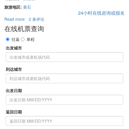
旅游地区:
黄石
24小时在线咨询或报名
Read more
about
2 条评论
黄
在线机票查询
石
公
往返
单程
园,
出发城市
太
浩
湖，
羚
到达城市
羊
彩
穴,
舊
出发日期
金
山
往
返，
返回日期
9
天
團