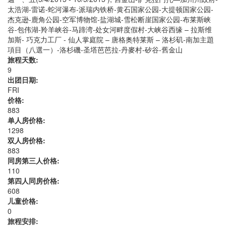
太浩湖-雷诺-蛇河瀑布-派瑞内铁桥-黄石国家公园-大提顿国家公园-
杰克逊-鹿角公园-空军博物馆-盐湖城-雪松断崖国家公园-布莱斯峡
谷-包伟湖-羚羊峡谷-马蹄湾-处女河畔度假村-大峡谷西缘 – 拉斯维
加斯- 巧克力工厂 - 仙人掌庭院 – 唐格奥特莱斯 – 洛杉矶-南加主題
項目（八選一）-洛杉磯-圣塔芭芭拉-丹麥村-矽谷-舊金山
旅程天数:
9
出团日期:
FRI
价格:
883
单人房价格:
1298
双人房价格:
883
同房第三人价格:
110
第四人同房价格:
608
儿童价格:
0
旅程安排: