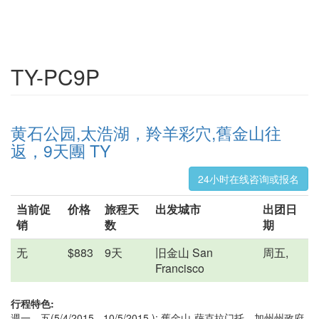
TY-PC9P
黄石公园,太浩湖，羚羊彩穴,舊金山往
返，9天團 TY
24小时在线咨询或报名
当前促
价格
旅程天
出发城市
出团日
销
数
期
无
$883
9天
旧金山 San
周五,
Francisco
行程特色:
週一、五(5/4/2015 - 10/5/2015 ); 舊金山-萨克拉门托—加州州政府-