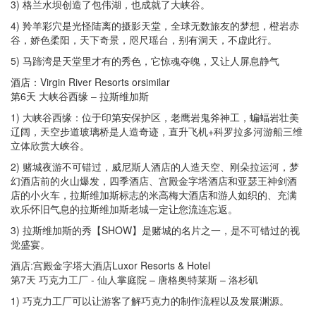
3) 格兰水坝创造了包伟湖，也成就了大峡谷。
4) 羚羊彩穴是光怪陆离的摄影天堂，全球无数旅友的梦想，橙岩赤
谷，娇色柔阳，天下奇景，咫尺瑶台，别有洞天，不虚此行。
5) 马蹄湾是天堂里才有的秀色，它惊魂夺魄，又让人屏息静气
酒店：Virgin River Resorts orsimilar
第6天 大峡谷西缘 – 拉斯维加斯
1) 大峡谷西缘：位于印第安保护区，老鹰岩鬼斧神工，蝙蝠岩壮美
辽阔，天空步道玻璃桥是人造奇迹，直升飞机+科罗拉多河游船三维
立体欣赏大峡谷。
2) 赌城夜游不可错过，威尼斯人酒店的人造天空、刚朵拉运河，梦
幻酒店前的火山爆发，四季酒店、宫殿金字塔酒店和亚瑟王神剑酒
店的小火车，拉斯维加斯标志的米高梅大酒店和游人如织的、充满
欢乐怀旧气息的拉斯维加斯老城一定让您流连忘返。
3) 拉斯维加斯的秀【SHOW】是赌城的名片之一，是不可错过的视
觉盛宴。
酒店:宫殿金字塔大酒店Luxor Resorts & Hotel
第7天 巧克力工厂 - 仙人掌庭院 – 唐格奥特莱斯 – 洛杉矶
1) 巧克力工厂可以让游客了解巧克力的制作流程以及发展渊源。