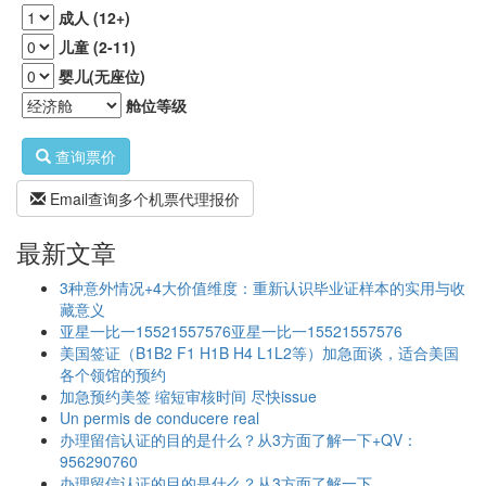
成人 (12+)
TY
儿童 (2-11)
婴儿(无座位)
舱位等级
查询票价
Email查询多个机票代理报价
最新文章
3种意外情况+4大价值维度：重新认识毕业证样本的实用与收
藏意义
亚星一比一15521557576亚星一比一15521557576
美国签证（B1B2 F1 H1B H4 L1L2等）加急面谈，适合美国
各个领馆的预约
加急预约美签 缩短审核时间 尽快issue
Un permis de conducere real
办理留信认证的目的是什么？从3方面了解一下+QV：
956290760
办理留信认证的目的是什么？从3方面了解一下