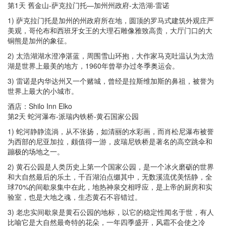
第1天 舊金山-萨克拉门托—加州州政府-太浩湖-雷诺
1) 萨克拉门托是加州的州政府所在地，圆顶的罗马式建筑外观庄严
美观，哥伦布和西班牙女王的大理石雕像雅致高贵，大厅门口的大
铜熊是加州的象征。
2) 太浩湖湖水澄净湛蓝，周围雪山环抱，大作家马克吐温认为太浩
湖是世界上最美的地方，1960年曾举办过冬季奥运会。
3) 雷诺是内华达州又一个赌城，曾经是拉斯维加斯的鼻祖，被誉为
世界上最大的小城市。
酒店：Shilo Inn Elko
第2天 蛇河瀑布-派瑞内铁桥-黄石国家公园
1) 蛇河静静流淌，从不张扬，如清丽的水彩画，而肖松尼瀑布被誉
为西部的尼亚加拉，颇值得一游，皮瑞尼铁桥是著名的高空跳伞和
蹦极的场地之一。
2) 黄石公园是人类历史上第一个国家公园，是一个冰火磨砺的世界
和大自然最后的乐土，千百湖泊点缀其中，无数溪流优美恬静，全
球70%的间歇泉集中在此，地热神泉交相呼应，是上帝的厨房和实
验室，也是大地之魂，生态黄石不容错过。
3) 老忠实间歇泉是黄石公园的地标，以它的稳定性闻名于世，有人
比喻它是大自然最奇特的花朵，一年四季盛开，风霜不会使之冷