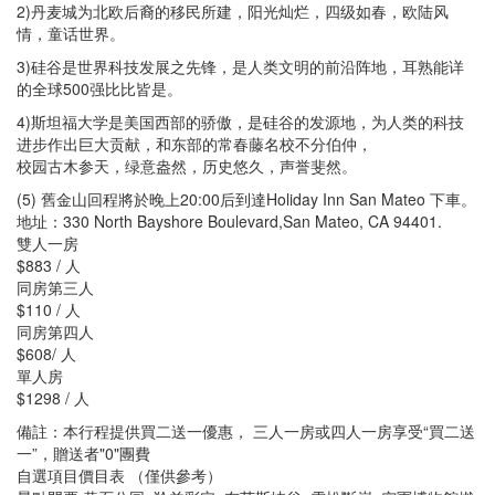
2)丹麦城为北欧后裔的移民所建，阳光灿烂，四级如春，欧陆风
情，童话世界。
3)硅谷是世界科技发展之先锋，是人类文明的前沿阵地，耳熟能详
的全球500强比比皆是。
4)斯坦福大学是美国西部的骄傲，是硅谷的发源地，为人类的科技
进步作出巨大贡献，和东部的常春藤名校不分伯仲，
校园古木参天，绿意盎然，历史悠久，声誉斐然。
(5) 舊金山回程將於晚上20:00后到達Holiday Inn San Mateo 下車。
地址：330 North Bayshore Boulevard,San Mateo, CA 94401.
雙人一房
$883 / 人
同房第三人
$110 / 人
同房第四人
$608/ 人
單人房
$1298 / 人
備註：本行程提供買二送一優惠， 三人一房或四人一房享受“買二送
一”，贈送者"0"團費
自選項目價目表 （僅供參考）