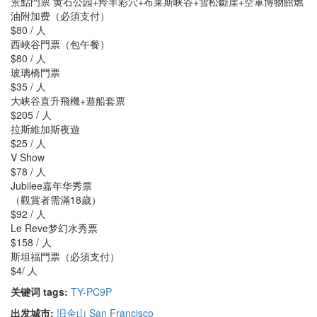
景點門票 黄石公园+羚羊彩穴+布莱斯峡谷+雪松斷崖+空軍博物館燃
油附加费（必須支付）
$80 / 人
西峽谷門票（包午餐）
$80 / 人
玻璃橋門票
$35 / 人
大峡谷直升飛機+遊船套票
$205 / 人
拉斯維加斯夜遊
$25 / 人
V Show
$78 / 人
Jubilee嘉年华秀票
（觀賞者需滿18歲）
$92 / 人
Le Reve梦幻水秀票
$158 / 人
斯坦福門票（必須支付）
$4/ 人
关键词 tags:
TY-PC9P
出发城市:
旧金山 San Francisco