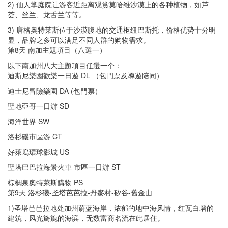
2) 仙人掌庭院让游客近距离观赏莫哈维沙漠上的各种植物，如芦
荟、丝兰、龙舌兰等等。
3) 唐格奥特莱斯位于沙漠腹地的交通枢纽巴斯托，价格优势十分明
显，品牌之多可以满足不同人群的购物需求。
第8天 南加主題項目（八選一）
以下南加州八大主題項目任選一个：
迪斯尼樂園歡樂一日遊 DL （包門票及導遊陪同）
迪士尼冒險樂園 DA (包門票）
聖地亞哥一日游 SD
海洋世界 SW
洛杉磯市區游 CT
好萊塢環球影城 US
聖塔巴巴拉海景火車 市區一日游 ST
棕櫚泉奧特萊斯購物 PS
第9天 洛杉磯-圣塔芭芭拉-丹麥村-矽谷-舊金山
1)圣塔芭芭拉地处加州蔚蓝海岸，浓郁的地中海风情，红瓦白墙的
建筑，风光旖旎的海滨，无数富商名流在此居住。