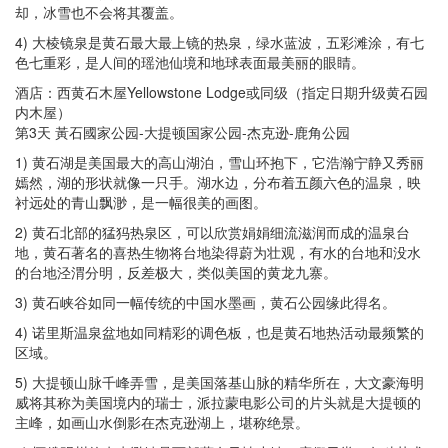
却，冰雪也不会将其覆盖。
4) 大棱镜泉是黄石最大最上镜的热泉，绿水蓝波，五彩滩涂，有七
色七重彩，是人间的瑶池仙境和地球表面最美丽的眼睛。
酒店：西黄石木屋Yellowstone Lodge或同级（指定日期升级黄石园
内木屋）
第3天 黃石國家公园-大提顿国家公园-杰克逊-鹿角公园
1) 黄石湖是美国最大的高山湖泊，雪山环抱下，它浩瀚宁静又秀丽
嫣然，湖的形状就像一只手。湖水边，分布着五颜六色的温泉，映
衬远处的青山飘渺，是一幅很美的画图。
2) 黄石北部的猛犸热泉区，可以欣赏娟娟细流滋润而成的温泉台
地，黄石著名的喜热生物将台地染得蔚为壮观，有水的台地和没水
的台地泾渭分明，反差极大，类似美国的黄龙九寨。
3) 黄石峡谷如同一幅传统的中国水墨画，黄石公园缘此得名。
4) 诺里斯温泉盆地如同精彩的调色板，也是黄石地热活动最频繁的
区域。
5) 大提顿山脉千峰弄雪，是美国落基山脉的精华所在，大文豪海明
威将其称为美国境内的瑞士，派拉蒙电影公司的片头就是大提顿的
主峰，如画山水倒影在杰克逊湖上，堪称绝景。