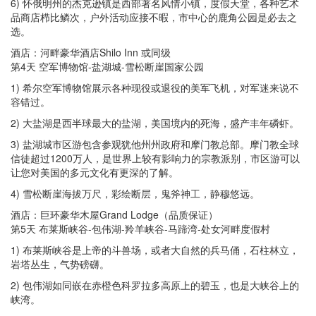
6) 怀俄明州的杰克逊镇是西部著名风情小镇，度假天堂，各种艺术
品商店栉比鳞次，户外活动应接不暇，市中心的鹿角公园是必去之
选。
酒店：河畔豪华酒店Shilo Inn 或同级
第4天 空军博物馆-盐湖城-雪松断崖国家公园
1) 希尔空军博物馆展示各种现役或退役的美军飞机，对军迷来说不
容错过。
2) 大盐湖是西半球最大的盐湖，美国境内的死海，盛产丰年磷虾。
3) 盐湖城市区游包含参观犹他州州政府和摩门教总部。摩门教全球
信徒超过1200万人，是世界上较有影响力的宗教派别，市区游可以
让您对美国的多元文化有更深的了解。
4) 雪松断崖海拔万尺，彩绘断层，鬼斧神工，静穆悠远。
酒店：巨环豪华木屋Grand Lodge（品质保证）
第5天 布莱斯峡谷-包伟湖-羚羊峡谷-马蹄湾-处女河畔度假村
1) 布莱斯峡谷是上帝的斗兽场，或者大自然的兵马俑，石柱林立，
岩塔丛生，气势磅礴。
2) 包伟湖如同嵌在赤橙色科罗拉多高原上的碧玉，也是大峡谷上的
峡湾。