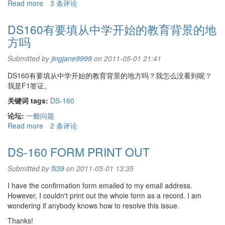
Read more
about
3 条评论
DS
160
DS160有要填从中学开始的教育背景的地
最
方吗
后
current
Submitted by
jingjane9999
on 2011-05-01 21:41
location
怎
DS160有要填从中学开始的教育背景的地方吗？我怎么没看到呢？
么
我是F1签证。
填
关键词 tags:
DS-160
论坛:
一般问题
Read more
about
2 条评论
DS160
有
DS-160 FORM PRINT OUT
要
填
Submitted by
fli39
on 2011-05-01 13:35
从
I have the confirmation form emailed to my email address.
中
However, I couldn't print out the whole form as a record. I am
学
wondering if anybody knows how to resolve this issue.
开
始
Thanks!