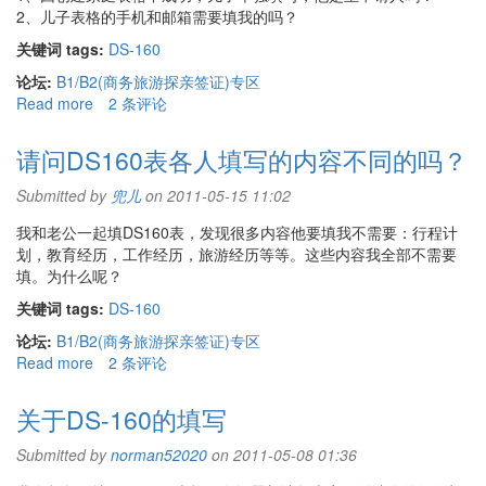
2、儿子表格的手机和邮箱需要填我的吗？
关键词 tags:
DS-160
论坛:
B1/B2(商务旅游探亲签证)专区
Read more
about
2 条评论
急
问：
请问DS160表各人填写的内容不同的吗？
关
于
Submitted by
兜儿
on 2011-05-15 11:02
8
我和老公一起填DS160表，发现很多内容他要填我不需要：行程计
岁
划，教育经历，工作经历，旅游经历等等。这些内容我全部不需要
小
填。为什么呢？
孩
ds160
关键词 tags:
DS-160
的
论坛:
B1/B2(商务旅游探亲签证)专区
填
Read more
about
2 条评论
表
请
问
问
题，
关于DS-160的填写
DS160
谢
表
谢！
Submitted by
norman52020
on 2011-05-08 01:36
各