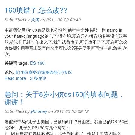
B2
吗？
签
160填错了.怎么改??
证
资
Submitted by
大美
on 2011-06-20 02:49
料
申请我父母的160表是我老公填的,他把中文姓名那一栏 name in
your native language给忘了,没有填,现在只有拼音的名字没有汉字
的.确认信已经打印出来了,我们试着改了,可是改不了了.现在可怎么
办好呢? 用手写上汉字的名字可以么?还是要重新再填一遍.急等,谢
谢.
关键词 tags:
DS-160
论坛:
B1/B2(商务旅游探亲签证)专区
Read more
about
3 条评论
160
填
急问：关于8岁小孩ds160的填表问题，
错
谢谢！
了.
怎
Submitted by
yhhoney
on 2011-05-25 09:12
么
改??
暑假想带8岁儿子去美国，已预约6月17日面签。我自己的DS160已
经OK，儿子的DS160有几个疑问：
1、因创建家庭表格不成功，儿子单独填写，他是主申请人吗？