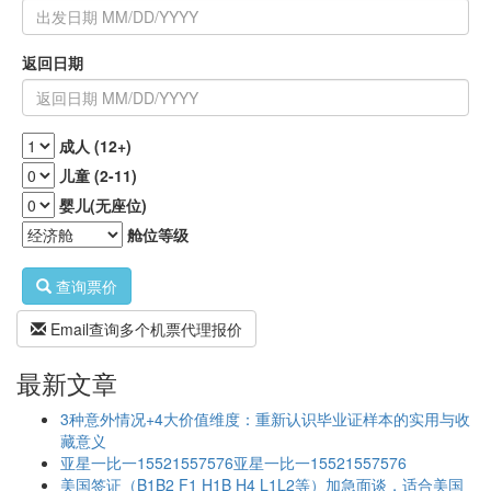
返回日期
成人 (12+)
儿童 (2-11)
婴儿(无座位)
舱位等级
查询票价
Email查询多个机票代理报价
最新文章
3种意外情况+4大价值维度：重新认识毕业证样本的实用与收
藏意义
亚星一比一15521557576亚星一比一15521557576
美国签证（B1B2 F1 H1B H4 L1L2等）加急面谈，适合美国