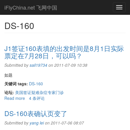
Skip
iFlyChina.net 飞网中国
Toggl
to
navig
main
content
DS-160
J1签证160表填的出发时间是8月1日实际
票定在7月28日，可以吗？
Submitted by
sail19734
on 2011-07-09 10:38
如题
关键词 tags:
DS-160
论坛:
美国签证疑难杂症专家门诊
Read more
about
4 条评论
J1
签
DS-160表确认页变了
证
160
Submitted by
yang lei
on 2011-07-06 08:07
表