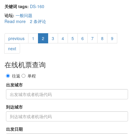
的
关键词 tags:
DS-160
教
育
论坛:
一般问题
背
Read more
about
2 条评论
景
DS-
的
160
地
previous
1
2
3
4
5
6
7
8
9
FORM
方
PRINT
next
吗
OUT
在线机票查询
往返
单程
出发城市
到达城市
出发日期