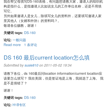
我在帮父母填写DS-160表格，有问题想请教大家，邀请人的组织机
人
构是指什么，是指邀请人比如说女儿的工作单位名称，还是不用填
填
写它。
写
另外如果邀请人是女儿，除填写女儿的资料外，还要填写邀请人家
的
里其他人（女婿和外孙）的资料吗？。
内
敬请各位赐教，谢谢！
容
不
关键词 tags:
DS-160
同
论坛:
一般问题
的
Read more
about
1 条评论
吗？
关
于
DS 160 最后current location怎么填
DS-
160
Submitted by
susie810
on 2011-05-02 19:34
的
请教下各位，ds 160最后问location information/current location应
填
该要怎么填写？ 我在美国，但是签证地是上海，我就选了上海。 我
写
是不是填错了？
谢谢！
关键词 tags:
DS-160
论坛:
H1B专区