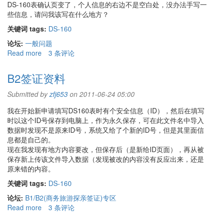
DS-160表确认页变了，个人信息的右边不是空白处，没办法手写一
填
些信息，请问我该写在什么地方？
的
出
关键词 tags:
DS-160
发
论坛:
一般问题
时
Read more
about
3 条评论
间
DS-
是
160
8
B2签证资料
表
月
确
1
Submitted by
zfj653
on 2011-06-24 05:00
认
日
我在开始新申请填写DS160表时有个安全信息（ID），然后在填写
页
实
时以这个ID号保存到电脑上，作为永久保存，可在此文件名中导入
变
际
数据时发现不是原来ID号，系统又给了个新的ID号，但是其里面信
了
票
息都是自己的。
定
现在我发现有地方内容要改，但保存后（是新给ID页面），再从被
在
保存新上传该文件导入数据（发现被改的内容没有反应出来，还是
7
原来错的内容。
月
28
关键词 tags:
DS-160
日，
论坛:
B1/B2(商务旅游探亲签证)专区
可
Read more
about
3 条评论
以