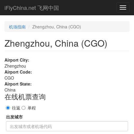
Skip
iFlyChina.net 飞网中国
Toggl
to
navig
main
content
机场指南
Zhengzhou, China (CGO)
Zhengzhou, China (CGO)
Airport City:
Zhengzhou
Airport Code:
CGO
Airport State:
China
在线机票查询
往返
单程
出发城市