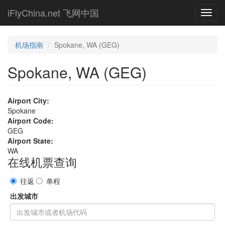
Skip
iFlyChina.net 飞网中国
Toggl
to
navig
main
content
机场指南
Spokane, WA (GEG)
Spokane, WA (GEG)
Airport City:
Spokane
Airport Code:
GEG
Airport State:
WA
在线机票查询
往返
单程
出发城市