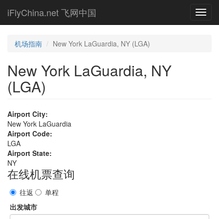
Skip
iFlyChina.net 飞网中国
Toggl
to
navig
main
content
机场指南
New York LaGuardia, NY (LGA)
New York LaGuardia, NY
(LGA)
Airport City:
New York LaGuardia
Airport Code:
LGA
Airport State:
NY
在线机票查询
往返
单程
出发城市