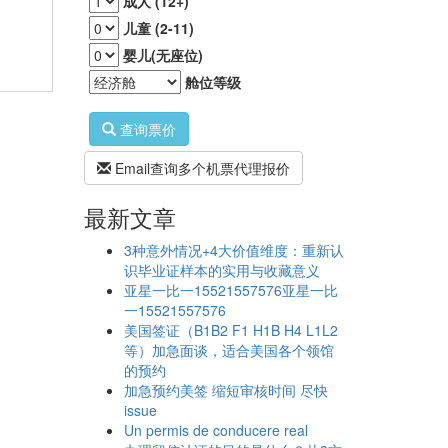
成人 (12+)
儿童 (2-11)
婴儿(无座位)
舱位等级
查询票价
Email查询多个机票代理报价
最新文章
3种意外情况+4大价值维度：重新认
识毕业证样本的实用与收藏意义
亚星一比一15521557576亚星一比
一15521557576
美国签证（B1B2 F1 H1B H4 L1L2
等）加急面谈，适合美国各个领馆
的预约
加急预约美签 缩短审核时间 尽快
issue
Un permis de conducere real