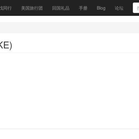
找同行
美国旅行团
回国礼品
手册
Blog
论坛
KE)