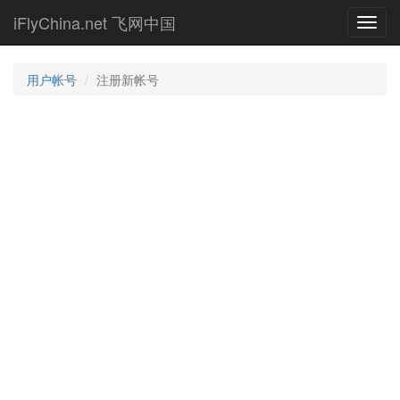
Skip
iFlyChina.net 飞网中国
Toggl
to
navig
main
content
用户帐号
注册新帐号