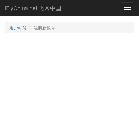
Skip
iFlyChina.net 飞网中国
Toggl
to
navig
main
content
用户帐号
注册新帐号