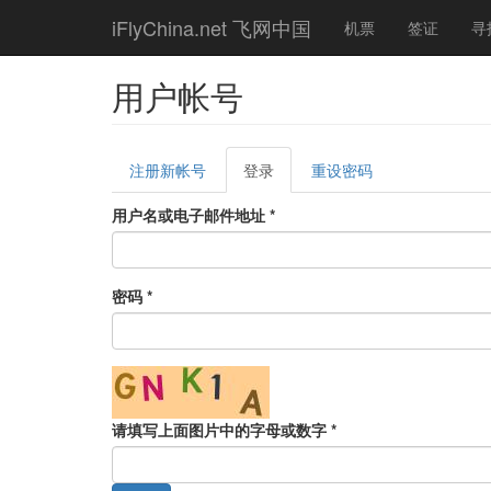
Skip
iFlyChina.net 飞网中国
机票
签证
寻
to
main
content
用户帐号
Primary
注册新帐号
登录
(active
重设密码
tabs
tab)
用户名或电子邮件地址
*
密码
*
请填写上面图片中的字母或数字
*