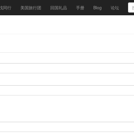
找同行
美国旅行团
回国礼品
手册
Blog
论坛