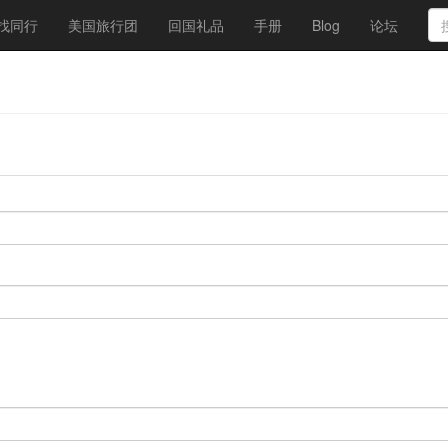
找同行
美国旅行团
回国礼品
手册
Blog
论坛