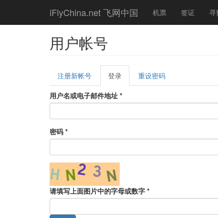
Skip
iFlyChina.net 飞网中国
机票
签证
寻
to
main
content
用户帐号
Primary
注册新帐号
登录
(active
重设密码
tabs
tab)
用户名或电子邮件地址
*
密码
*
请填写上面图片中的字母或数字
*