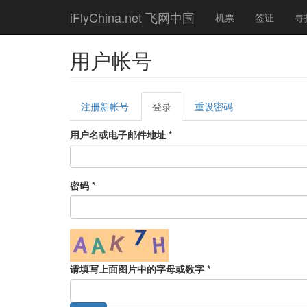
Skip
iFlyChina.net 飞网中国
机票
签证
寻
to
main
content
用户帐号
Primary
注册新帐号
登录
(active
重设密码
tabs
tab)
用户名或电子邮件地址
*
密码
*
请填写上面图片中的字母或数字
*