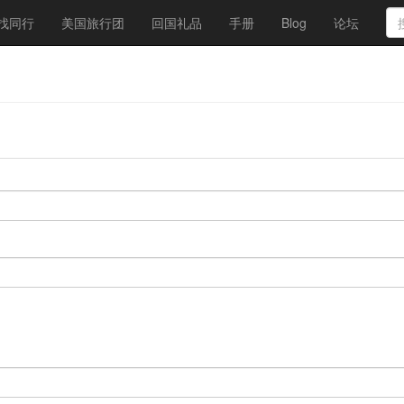
找同行
美国旅行团
回国礼品
手册
Blog
论坛